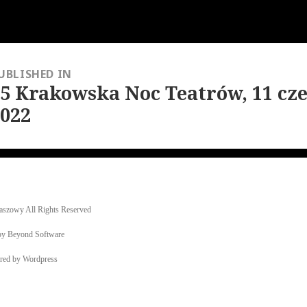
a
UBLISHED IN
15 Krakowska Noc Teatrów, 11 cz
2022
aszowy All Rights Reserved
 by Beyond Software
ered by Wordpress