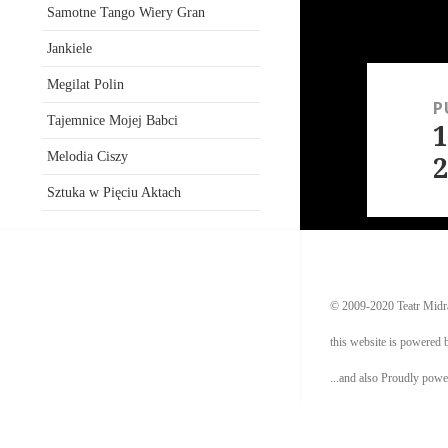
Samotne Tango Wiery Gran
Jankiele
Nawigacj
Megilat Polin
P
wpisu
Tajemnice Mojej Babci
Melodia Ciszy
Sztuka w Pięciu Aktach
© 2009-2020 Teatr Midr
this website is powered
...and also Proudly pow